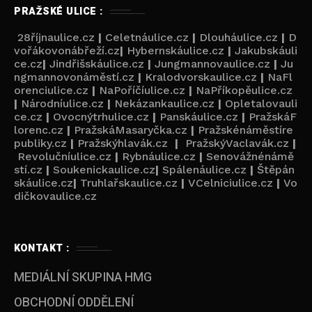
PRAŽSKÉ ULICE :
28říjnaulice.cz
|
Celetnáulice.cz
|
Dlouháulice.cz
|
D
vořákovonábřeží.cz
|
Hybernskáulice.cz
|
Jakubskáuli
ce.cz
|
Jindřišskáulice.cz
|
Jungmannovaulice.cz
|
Ju
ngmannovonáměstí.cz
|
Kralodvorskaulice.cz
|
NaFl
orenciulice.cz
|
NaPoříčíulice.cz
|
NaPříkopěulice.cz
|
Národníulice.cz
|
Nekázankaulice.cz
|
Opletalovauli
ce.cz
|
Ovocnýtrhulice.cz
|
Panskáulice.cz
|
PražskáF
lorenc.cz
|
PražskáMasaryčka.cz
|
Pražskénáměstíre
publiky.cz
|
Pražskýhlavák.cz
|
PražskýVaclavák.cz
|
Revolučníulice.cz
|
Rybnáulice.cz
|
Senovážnénámě
stí.cz
|
Soukenickaulice.cz
|
Spálenáulice.cz
|
Štěpán
skáulice.cz
|
Truhlařskaulice.cz
|
VCelniciulice.cz
|
Vo
dičkovaulice.cz
KONTAKT :
MEDIÁLNÍ SKUPINA HMG
OBCHODNÍ ODDĚLENÍ