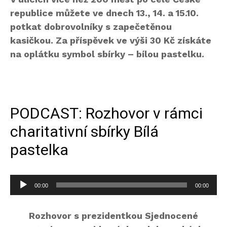
republice můžete ve dnech 13., 14. a 15.10.
potkat dobrovolníky s zapečetěnou
kasičkou. Za příspěvek ve výši 30 Kč získáte
na oplátku symbol sbírky – bílou pastelku.
PODCAST: Rozhovor v rámci
charitativní sbírky Bílá
pastelka
A
00:00
00:00
u
d
Rozhovor s prezidentkou Sjednocené
i