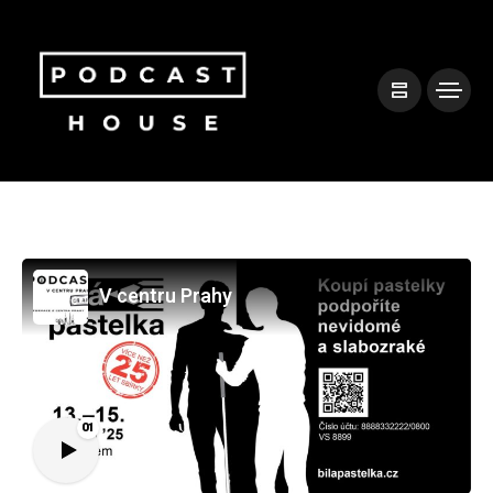
V centru Prahy
01