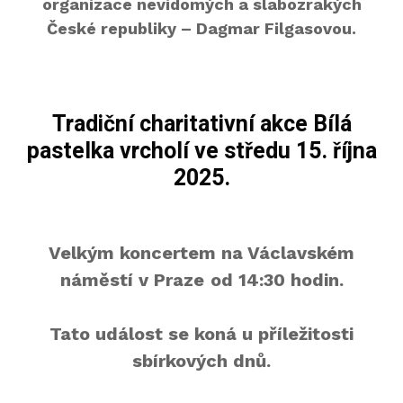
organizace nevid
omýc
h a slabozrakých
o
České republiky – Dagmar Filgasovou.
p
ř
e
h
Tradiční charitativní akce Bílá
r
pastelka vrcholí ve středu 15. října
á
2025.
v
a
č
Velkým koncertem na Václavském
náměstí v Praze
od 14:30 hodin.
Tato událost se koná u příležitosti
sbírkových dnů.