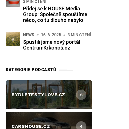
3 MIN ČTENÍ
Přidej se k HOUSE Media
Group: Společně spouštíme
něco, co tu dlouho nebylo
NEWS
16. 6. 2025
3 MIN ČTENÍ
Spustili jsme nový portál
CentrumKrkonoš.cz
KATEGORIE PODCASTŮ
BYDLETESTYLOVE.CZ
6
CARSHOUSE.CZ
4