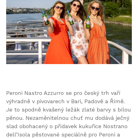
Peroni Nastro Azzurro se pro český trh vaří
výhradně v pivovarech v Bari, Padově a Římě.
Je to spodně kvašený ležák zlaté barvy s bílou
pěnou. Nezaměnitelnou chuť mu dodává ječný
slad obohacený o přídavek kukuřice Nostrano
dell’Isola pěstované speciálně pro Peroni a