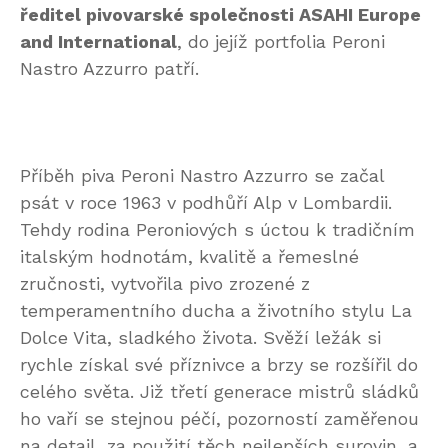
ředitel pivovarské společnosti ASAHI Europe
and International
, do jejíž portfolia Peroni
Nastro Azzurro patří.
Příběh piva Peroni Nastro Azzurro se začal
psát v roce 1963 v podhůří Alp v Lombardii.
Tehdy rodina Peroniových s úctou k tradičním
italským hodnotám, kvalitě a řemeslné
zručnosti, vytvořila pivo zrozené z
temperamentního ducha a životního stylu La
Dolce Vita, sladkého života. Svěží ležák si
rychle získal své příznivce a brzy se rozšířil do
celého světa. Již třetí generace mistrů sládků
ho vaří se stejnou péčí, pozorností zaměřenou
na detail, za použití těch nejlepších surovin, a