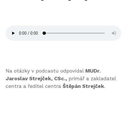
Na otázky v podcastu odpovídal
MUDr.
Jaroslav Strejček, CSc.,
primář a zakladatel
centra a ředitel centra
Štěpán Strejček
.
A
THERACLION, inovativní společnost vyvíjející