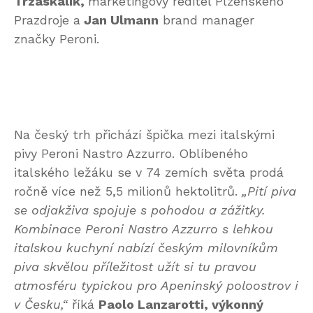
Trzaskalik,
marketingový ředitel Plzeňského
Prazdroje a
Jan Ulmann
brand manager
značky Peroni.
Na český trh přichází špička mezi italskými
pivy Peroni Nastro Azzurro. Oblíbeného
italského ležáku se v 74 zemích světa prodá
ročně více než 5,5 milionů hektolitrů.
„Pití piva
se odjakživa spojuje s pohodou a zážitky.
Kombinace Peroni Nastro Azzurro s lehkou
italskou kuchyní nabízí českým milovníkům
piva skvělou příležitost užít si tu pravou
atmosféru typickou pro Apeninský poloostrov i
v Česku,“
říká
Paolo Lanzarotti, výkonný