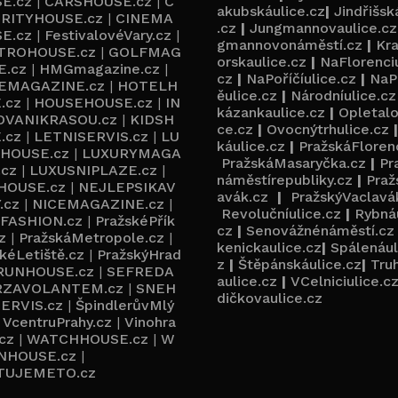
E.cz
|
CARSHOUSE.cz
|
C
akubskáulice.cz
|
Jindřišsk
RITYHOUSE.cz
|
CINEMA
.cz
|
Jungmannovaulice.cz
E.cz
|
FestivalovéVary.cz
|
gmannovonáměstí.cz
|
Kr
TROHOUSE.cz
|
GOLFMAG
orskaulice.cz
|
NaFlorenciu
E.cz
|
HMGmagazine.cz
|
cz
|
NaPoříčíulice.cz
|
NaP
EMAGAZINE.cz
|
HOTELH
ěulice.cz
|
Národníulice.cz
.cz
|
HOUSEHOUSE.cz
|
IN
kázankaulice.cz
|
Opletalo
OVANIKRASOU.cz
|
KIDSH
ce.cz
|
Ovocnýtrhulice.cz
.cz
|
LETNISERVIS.cz
|
LU
káulice.cz
|
PražskáFloren
HOUSE.cz
|
LUXURYMAGA
PražskáMasaryčka.cz
|
Pr
.cz
|
LUXUSNIPLAZE.cz
|
náměstírepubliky.cz
|
Praž
HOUSE.cz
|
NEJLEPSIKAV
avák.cz
|
PražskýVaclavá
.cz
|
NICEMAGAZINE.cz
|
Revolučníulice.cz
|
Rybnáu
FASHION.cz
|
PražskéPřík
cz
|
Senovážnénáměstí.cz
z
|
PražskáMetropole.cz
|
kenickaulice.cz
|
Spálenául
kéLetiště.cz
|
PražskýHrad
z
|
Štěpánskáulice.cz
|
Tru
RUNHOUSE.cz
|
SEFREDA
aulice.cz
|
VCelniciulice.c
RZAVOLANTEM.cz
|
SNEH
dičkovaulice.cz
ERVIS.cz
|
ŠpindlerůvMlý
|
VcentruPrahy.cz
|
Vinohra
cz
|
WATCHHOUSE.cz
|
W
NHOUSE.cz
|
TUJEMETO.cz