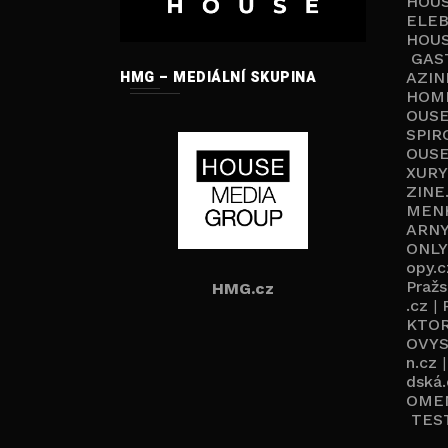
HOUS
ELEB
HOUS
GAS
HMG – MEDIÁLNÍ SKUPINA
AZIN
HOM
OUSE
SPIR
OUSE
XURY
ZINE
MEN
ARNY
ONLY
opy.c
Pražs
HMG.cz
.cz
|
KTO
OVYS
n.cz
dská.
OME
TES