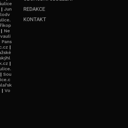
áulice
REDAKCE
|
Jun
alodv
KONTAKT
lice.
říkop
|
Ne
vauli
|
Pans
c.cz
|
ažské
skýhl
k.cz
|
lice.
|
Sou
ice.c
hlařsk
z
|
Vo