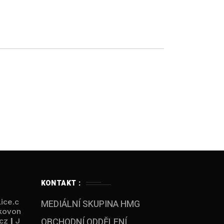
KONTAKT :
ice.c
MEDIÁLNÍ SKUPINA HMG
kovon
OBCHODNÍ ODDĚLENÍ
cz
|
J