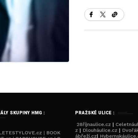
ÁLY SKUPINY HMG :
PRAŽSKÉ ULICE :
28říjnaulice.cz
|
Celetnául
z
|
Dlouháulice.cz
|
Dvořá
ETESTYLOVE.cz
|
BOOK
ábřeží.cz
|
Hybernskáulice.